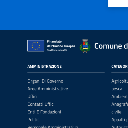
Valuta 
Val
Comune di
AMMINISTRAZIONE
CATEGORI
Organi Di Governo
Agricolt
Aree Amministrative
pesca
Uffici
Ambient
Contatti Uffici
Anagrafe
Enti E Fondazioni
civile
Politici
Appalti 
Personale Amministrativo
Autorizz