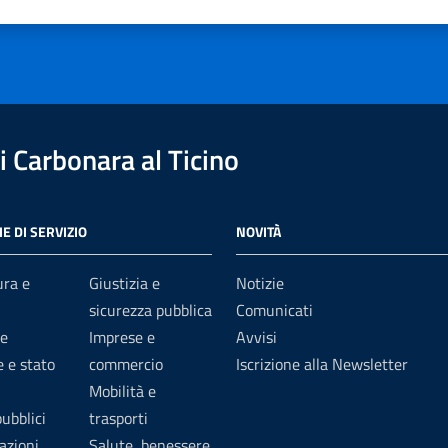
1 stelle su 5
uta 2 stelle su 5
Valuta 3 stelle su 5
Valuta 4 stelle su 5
Valuta 5 stelle su 5
 Carbonara al Ticino
E DI SERVIZIO
NOVITÀ
ura e
Giustizia e
Notizie
sicurezza pubblica
Comunicati
e
Imprese e
Avvisi
 e stato
commercio
Iscrizione alla Newsletter
Mobilità e
pubblici
trasporti
azioni
Salute, benessere