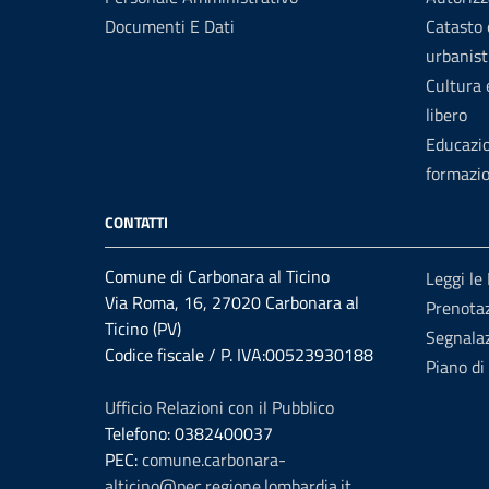
Documenti E Dati
Catasto 
urbanist
Cultura
libero
Educazi
formazi
CONTATTI
Comune di Carbonara al Ticino
Leggi le
Via Roma, 16, 27020 Carbonara al
Prenota
Ticino (PV)
Segnalaz
Codice fiscale / P. IVA:00523930188
Piano di
Ufficio Relazioni con il Pubblico
Telefono: 0382400037
PEC:
comune.carbonara-
alticino@pec.regione.lombardia.it