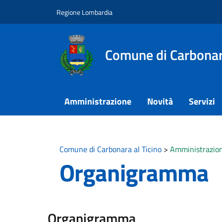
Vai ai contenuti
Vai al footer
Regione Lombardia
Comune di Carbonara
Amministrazione
Novità
Servizi
Comune di Carbonara al Ticino
>
Amministrazion
Organigramma
Organigramma