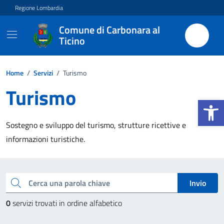
Vai ai contenuti
Vai al footer
Regione Lombardia
Comune di Carbonara al
Ticino
Home
/
Servizi
/
Turismo
Turismo
Apri la b
Sostegno e sviluppo del turismo, strutture ricettive e
informazioni turistiche.
Esplora tutti i servizi
Cerca una parola chiave
Invio
0
servizi trovati in ordine alfabetico