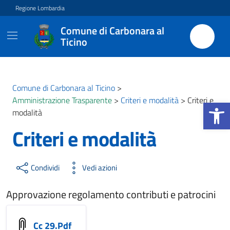
Vai ai contenuti
Vai al footer
Regione Lombardia
Comune di Carbonara al
Ticino
Comune di Carbonara al Ticino
>
Amministrazione Trasparente
>
Criteri e modalità
>
Criteri e
Apri la b
modalità
Criteri e modalità
Condividi
Vedi azioni
Approvazione regolamento contributi e patrocini
Cc 29.Pdf