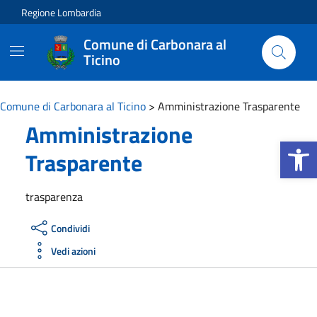
Vai ai contenuti
Vai al footer
Regione Lombardia
Comune di Carbonara al
Ticino
Comune di Carbonara al Ticino
>
Amministrazione Trasparente
Amministrazione
Apri la b
Trasparente
trasparenza
Condividi
Vedi azioni