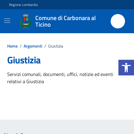
Vai ai contenuti
Vai al footer
Regione Lombardia
Comune di Carbonara al
Ticino
Home
/
Argomenti
/
Giustizia
Giustizia
Apri la b
Dettagli dell'argomento
Servizi comunali, documenti, uffici, notizie ed eventi
relativi a Giustizia