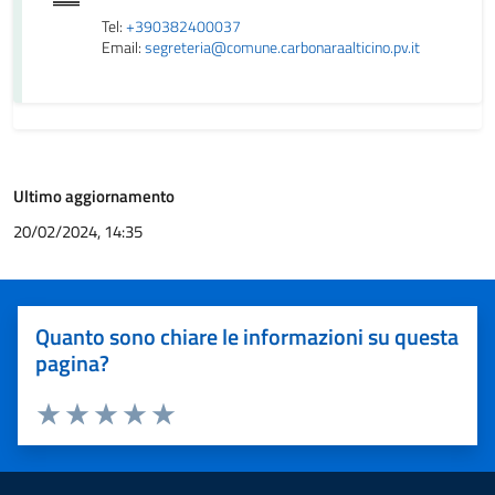
Tel:
+390382400037
Email:
segreteria@comune.carbonaraalticino.pv.it
Ultimo aggiornamento
20/02/2024, 14:35
Quanto sono chiare le informazioni su questa
pagina?
Valuta 1 stelle su 5
Valuta 2 stelle su 5
Valuta 3 stelle su 5
Valuta 4 stelle su 5
Valuta 5 stelle su 5