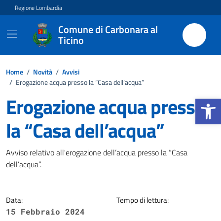
Vai ai contenuti
Vai al footer
Regione Lombardia
Comune di Carbonara al
Ticino
Home
/
Novità
/
Avvisi
/
Erogazione acqua presso la “Casa dell’acqua”
Apri la b
Erogazione acqua presso
la “Casa dell’acqua”
Dettagli della notizia
Avviso relativo all'erogazione dell’acqua presso la “Casa
dell’acqua”.
Data:
Tempo di lettura:
15 Febbraio 2024