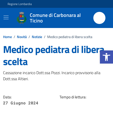
Vai ai contenuti
Vai al footer
Regione Lombardia
Comune di Carbonara al
Ticino
Home
/
Novità
/
Notizie
/
Medico pediatra di libera scelta
Medico pediatra di libera
Apri la b
scelta
Dettagli della notizia
Cassazione incarico Dott.ssa Pozzi. Incarico provvisorio alla
Dott.ssa Altieri.
Data:
Tempo di lettura:
27 Giugno 2024