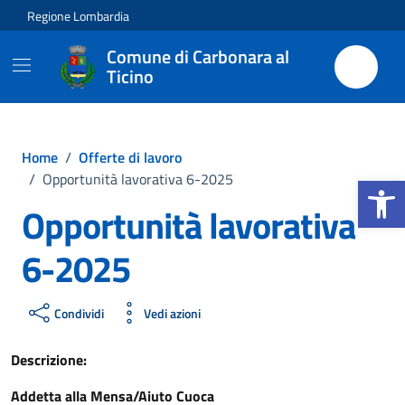
Vai ai contenuti
Vai al footer
Regione Lombardia
Comune di Carbonara al
Ticino
Home
/
Offerte di lavoro
Apri la b
/
Opportunità lavorativa 6-2025
Opportunità lavorativa
6-2025
Condividi
Vedi azioni
Descrizione:
Addetta alla Mensa/Aiuto Cuoca