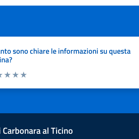
nto sono chiare le informazioni su questa
ina?
a 1 stelle su 5
luta 2 stelle su 5
Valuta 3 stelle su 5
Valuta 4 stelle su 5
Valuta 5 stelle su 5
 Carbonara al Ticino