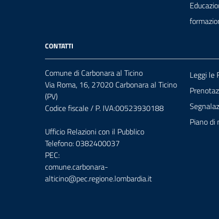
Educazio
formazio
CONTATTI
Comune di Carbonara al Ticino
Leggi le
Via Roma, 16, 27020 Carbonara al Ticino
Prenota
(PV)
Segnalazi
Codice fiscale / P. IVA:00523930188
Piano di 
Ufficio Relazioni con il Pubblico
Telefono: 0382400037
PEC:
comune.carbonara-
alticino@pec.regione.lombardia.it