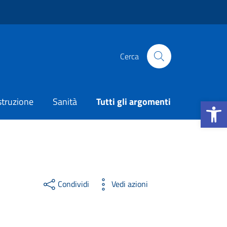
Cerca
Apri la b
struzione
Sanità
Tutti gli argomenti
Condividi
Vedi azioni