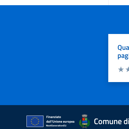
Qua
pag
Valut
Va
Comune di