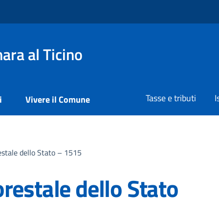
ra al Ticino
Tasse e tributi
I
i
Vivere il Comune
estale dello Stato – 1515
restale dello Stato