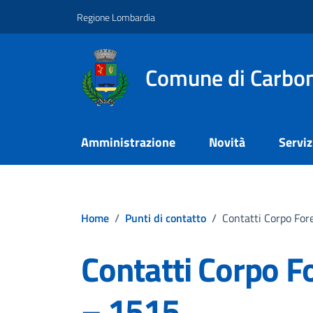
Vai ai contenuti
Vai al footer
Regione Lombardia
Comune di Carbona
Amministrazione
Novità
Serviz
Home
/
Punti di contatto
/
Contatti Corpo For
Contatti Corpo Fo
– 1515