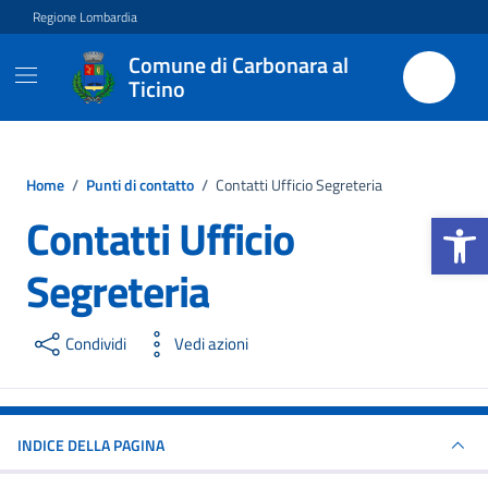
Vai ai contenuti
Vai al footer
Regione Lombardia
Comune di Carbonara al
Ticino
Home
/
Punti di contatto
/
Contatti Ufficio Segreteria
Apri la b
Contatti Ufficio
Segreteria
Condividi
Vedi azioni
INDICE DELLA PAGINA