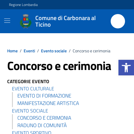
Vai ai contenuti
Vai al footer
Regione Lombardia
Comune di Carbonara al
Ticino
Home
/
Eventi
/
Evento sociale
/
Concorso e cerimonia
Apri la b
Concorso e cerimonia
CATEGORIE EVENTO
EVENTO CULTURALE
EVENTO DI FORMAZIONE
MANIFESTAZIONE ARTISTICA
EVENTO SOCIALE
CONCORSO E CERIMONIA
RADUNO DI COMUNITÀ
EVENTO SPORTIVO