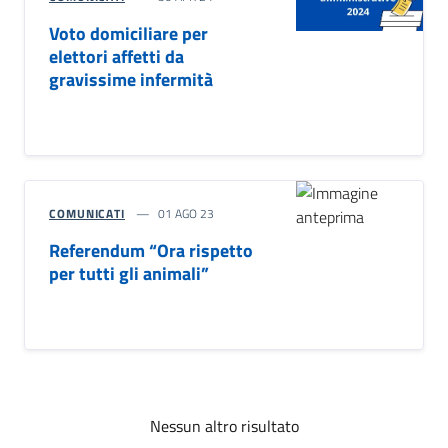
Voto domiciliare per
elettori affetti da
gravissime infermità
COMUNICATI
01 AGO 23
Referendum “Ora rispetto
per tutti gli animali”
Nessun altro risultato