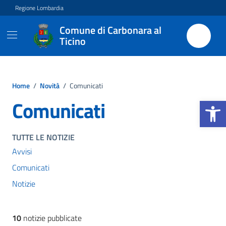
Vai ai contenuti
Vai al footer
Regione Lombardia
Comune di Carbonara al
Ticino
Home
/
Novità
/
Comunicati
Apri la b
Comunicati
TUTTE LE NOTIZIE
Avvisi
Comunicati
Notizie
10
notizie pubblicate