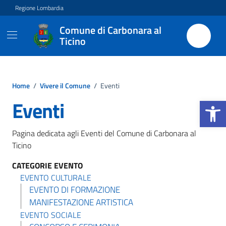
Vai ai contenuti
Vai al footer
Regione Lombardia
Comune di Carbonara al
Ticino
Home
/
Vivere il Comune
/
Eventi
Apri la b
Eventi
Pagina dedicata agli Eventi del Comune di Carbonara al
Ticino
CATEGORIE EVENTO
EVENTO CULTURALE
EVENTO DI FORMAZIONE
MANIFESTAZIONE ARTISTICA
EVENTO SOCIALE