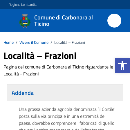
Vai ai contenuti
Vai al footer
Regione Lombardia
Comune di Carbonara al
Ticino
Home
/
Vivere il Comune
/
Località – Frazioni
Località – Frazioni
Apri la b
Pagina del comune di Carbonara al Ticino riguardante le
Località - Frazioni
Addenda
Una grossa azienda agricola denominata ‘il Cortile'
posta sulla via principale in una estremità del
paese, dovrebbe comprendere i fabbricati di quello