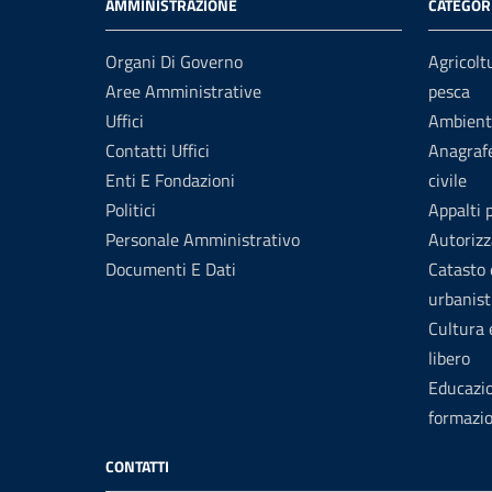
AMMINISTRAZIONE
CATEGORI
Organi Di Governo
Agricolt
Aree Amministrative
pesca
Uffici
Ambient
Contatti Uffici
Anagrafe
Enti E Fondazioni
civile
Politici
Appalti 
Personale Amministrativo
Autorizz
Documenti E Dati
Catasto 
urbanist
Cultura
libero
Educazi
formazi
CONTATTI