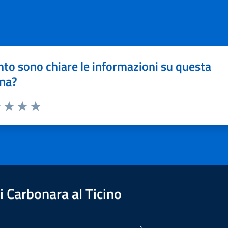
to sono chiare le informazioni su questa
na?
1 stelle su 5
uta 2 stelle su 5
Valuta 3 stelle su 5
Valuta 4 stelle su 5
Valuta 5 stelle su 5
 Carbonara al Ticino