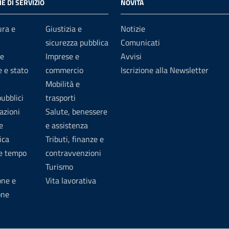
E DI SERVIZIO
NOVITÀ
ura e
Giustizia e
Notizie
sicurezza pubblica
Comunicati
e
Imprese e
Avvisi
 e stato
commercio
Iscrizione alla Newsletter
Mobilità e
pubblici
trasporti
azioni
Salute, benessere
e
e assistenza
ica
Tributi, finanze e
 e tempo
contravvenzioni
Turismo
one e
Vita lavorativa
one