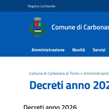
Vai ai contenuti
Vai al footer
Regione Lombardia
Comune di Carbonara
Amministrazione
Novità
Servizi
Comune di Carbonara al Ticino
>
Amministrazion
Decreti anno 20
Decreti anno 2026