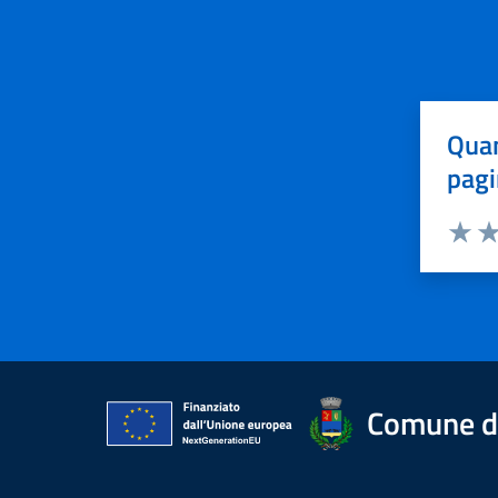
Quan
pagi
Valuta 
Val
Comune di