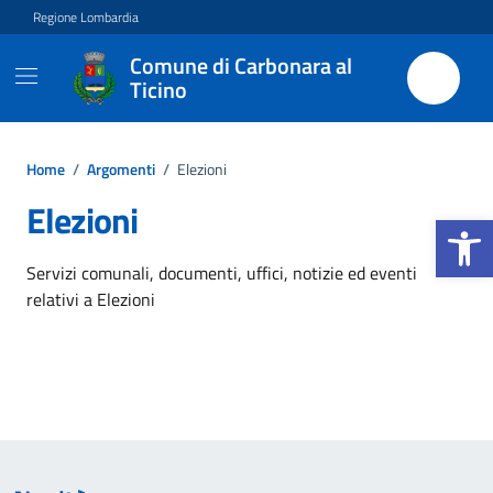
Vai ai contenuti
Vai al footer
Regione Lombardia
Comune di Carbonara al
Ticino
Home
/
Argomenti
/
Elezioni
Elezioni
Apri la b
Dettagli dell'argomento
Servizi comunali, documenti, uffici, notizie ed eventi
relativi a Elezioni