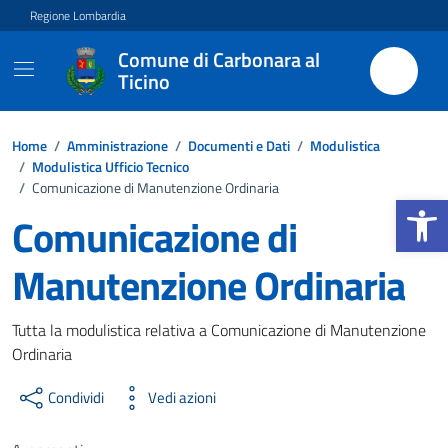
Vai ai contenuti
Vai al footer
Regione Lombardia
Comune di Carbonara al
Ticino
Home
/
Amministrazione
/
Documenti e Dati
/
Modulistica
/
Modulistica Ufficio Tecnico
/
Comunicazione di Manutenzione Ordinaria
Apri la b
Comunicazione di
Manutenzione Ordinaria
Dettagli del documento
Tutta la modulistica relativa a Comunicazione di Manutenzione
Ordinaria
Condividi
Vedi azioni