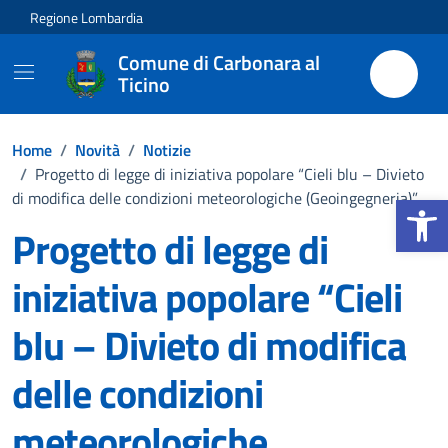
Vai ai contenuti
Vai al footer
Regione Lombardia
Comune di Carbonara al
Ticino
Home
/
Novità
/
Notizie
/
Progetto di legge di iniziativa popolare “Cieli blu – Divieto
Apri la b
di modifica delle condizioni meteorologiche (Geoingegneria)”
Progetto di legge di
iniziativa popolare “Cieli
blu – Divieto di modifica
delle condizioni
meteorologiche